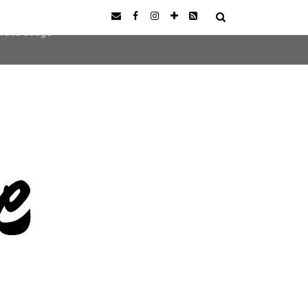
user-agent
erate usage
LEARN MORE
GOT IT