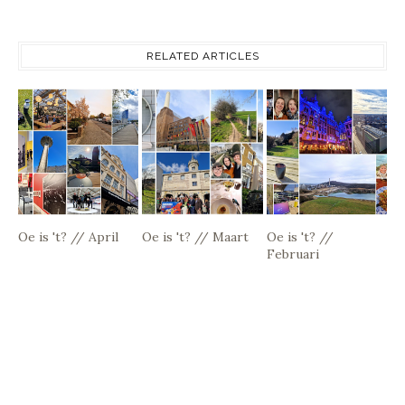
RELATED ARTICLES
Oe is 't? // April
Oe is 't? // Maart
Oe is 't? //
Februari