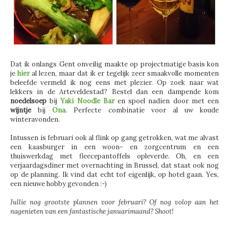
Dat ik onlangs Gent onveilig maakte op projectmatige basis kon
je
hier
al lezen, maar dat ik er tegelijk zeer smaakvolle momenten
beleefde vermeld ik nog eens met plezier. Op zoek naar wat
lekkers in de Arteveldestad? Bestel dan een dampende kom
noedelsoep
bij
Yaki Noodle Bar
en spoel nadien door met een
wijntje
bij
Ona
. Perfecte combinatie voor al uw koude
winteravonden.
Intussen is februari ook al flink op gang getrokken, wat me alvast
een kaasburger in een woon- en zorgcentrum en een
thuiswerkdag met fleecepantoffels opleverde. Oh, en een
verjaardagsdiner met overnachting in Brussel, dat staat ook nog
op de planning. Ik vind dat echt tof eigenlijk, op hotel gaan. Yes,
een nieuwe hobby gevonden :-)
Jullie nog grootste plannen voor februari? Of nog volop aan het
nagenieten van een fantastische januarimaand? Shoot!