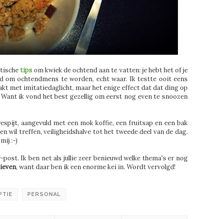
stische
tips
om kwiek de ochtend aan te vatten: je hebt het of je
rd om ochtendmens te worden, echt waar. Ik testte ooit eens
aakt met imitatiedaglicht, maar het enige effect dat dat ding op
e. Want ik vond het best gezellig om eerst nog even te snoozen
spijt, aangevuld met een mok koffie, een fruitsap en een bak
en wil treffen, veiligheidshalve tot het tweede deel van de dag.
 mij :-)
post. Ik ben net als jullie zeer benieuwd welke thema's er nog
tieven
, want daar ben ik een enorme kei in. Wordt vervolgd!
PTIE
PERSONAL