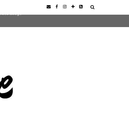
user-agent
erate usage
LEARN MORE
GOT IT