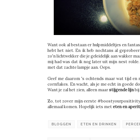
Want ook al bestaan er hulpmiddeltjes en fanta
hebt het niet. En ik heb nochtans al geprobee
zo'n lichtwekker die je geleidelijk aan wakker m
mij had was dat ik nog later uit mijn nest rold
met dat zachte lampje aan. Oeps.
Geef me daarom 's ochtends maar wat tijd en re
cornflakes. En wacht, als je me echt in goede do
Want je zal het zien, alleen maar
stijgende lijn
bij
Zo, tot zover mijn eerste #boostyourpositivity-
allemaal komen. Hopelijk iets met
eten en aperi
BLOGGEN
ETEN EN DRINKEN
PERCE