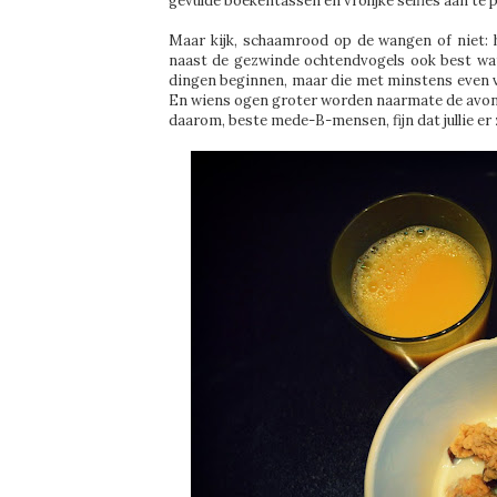
gevulde boekentassen en vrolijke selfies aan te p
Maar kijk, schaamrood op de wangen of niet:
naast de gezwinde ochtendvogels ook best w
dingen beginnen, maar die met minstens even v
En wiens ogen groter worden naarmate de avond 
daarom, beste mede-B-mensen, fijn dat jullie er z