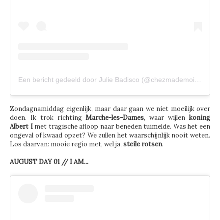
Een bericht gedeeld door Julie Badisco (@chezmademoisellejulie)
Zondagnamiddag eigenlijk, maar daar gaan we niet moeilijk over
doen. Ik trok richting
Marche-les-Dames
, waar wijlen
koning
Albert I
met tragische afloop naar beneden tuimelde. Was het een
ongeval of kwaad opzet? We zullen het waarschijnlijk nooit weten.
Los daarvan: mooie regio met, wel ja,
steile rotsen
.
AUGUST DAY 01 // I AM...