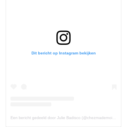
Dit bericht op Instagram bekijken
Een bericht gedeeld door Julie Badisco (@chezmademoisellejulie)