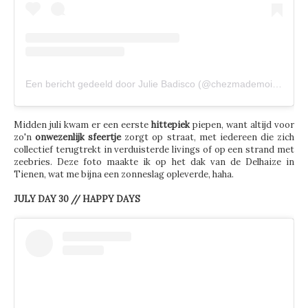
Een bericht gedeeld door Julie Badisco (@chezmademoisellejulie)
Midden juli kwam er een eerste
hittepiek
piepen, want altijd voor
zo'n
onwezenlijk sfeertje
zorgt op straat, met iedereen die zich
collectief terugtrekt in verduisterde livings of op een strand met
zeebries. Deze foto maakte ik op het dak van de Delhaize in
Tienen, wat me bijna een zonneslag opleverde, haha.
JULY DAY 30 // HAPPY DAYS