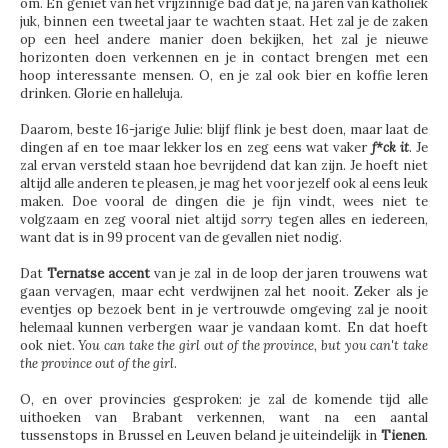
om. En geniet van het vrijzinnige bad dat je, na jaren van katholiek
juk, binnen een tweetal jaar te wachten staat. Het zal je de zaken
op een heel andere manier doen bekijken, het zal je nieuwe
horizonten doen verkennen en je in contact brengen met een
hoop interessante mensen. O, en je zal ook bier en koffie leren
drinken. Glorie en halleluja.
Daarom, beste 16-jarige Julie: blijf flink je best doen, maar laat de
dingen af en toe maar lekker los en zeg eens wat vaker
f*ck it
. Je
zal ervan versteld staan hoe bevrijdend dat kan zijn. Je hoeft niet
altijd alle anderen te pleasen, je mag het voor jezelf ook al eens leuk
maken. Doe vooral de dingen die je fijn vindt, wees niet te
volgzaam en zeg vooral niet altijd
sorry
tegen alles en iedereen,
want dat is in 99 procent van de gevallen niet nodig.
Dat
Ternatse accent
van je zal in de loop der jaren trouwens wat
gaan vervagen, maar echt verdwijnen zal het nooit. Zeker als je
eventjes op bezoek bent in je vertrouwde omgeving zal je nooit
helemaal kunnen verbergen waar je vandaan komt. En dat hoeft
ook niet.
You can take the girl out of the province, but you can't take
the province out of the girl
.
O, en over provincies gesproken: je zal de komende tijd alle
uithoeken van Brabant verkennen, want na een aantal
tussenstops in Brussel en Leuven beland je uiteindelijk in
Tienen
.