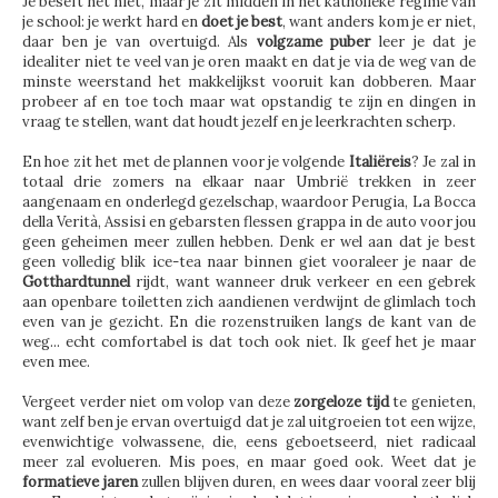
Je beseft het niet, maar je zit midden in het katholieke regime van
je school: je werkt hard en
doet je best
, want anders kom je er niet,
daar ben je van overtuigd. Als
volgzame puber
leer je dat je
idealiter niet te veel van je oren maakt en dat je via de weg van de
minste weerstand het makkelijkst vooruit kan dobberen. Maar
probeer af en toe toch maar wat opstandig te zijn en dingen in
vraag te stellen, want dat houdt jezelf en je leerkrachten scherp.
En hoe zit het met de plannen voor je volgende
Italiëreis
? Je zal in
totaal drie zomers na elkaar naar Umbrië trekken in zeer
aangenaam en onderlegd gezelschap, waardoor Perugia, La Bocca
della Verità, Assisi en gebarsten flessen grappa in de auto voor jou
geen geheimen meer zullen hebben. Denk er wel aan dat je best
geen volledig blik ice-tea naar binnen giet vooraleer je naar de
Gotthardtunnel
rijdt, want wanneer druk verkeer en een gebrek
aan openbare toiletten zich aandienen verdwijnt de glimlach toch
even van je gezicht. En die rozenstruiken langs de kant van de
weg... echt comfortabel is dat toch ook niet. Ik geef het je maar
even mee.
Vergeet verder niet om volop van deze
zorgeloze tijd
te genieten,
want zelf ben je ervan overtuigd dat je zal uitgroeien tot een wijze,
evenwichtige volwassene, die, eens geboetseerd, niet radicaal
meer zal evolueren. Mis poes, en maar goed ook. Weet dat je
formatieve jaren
zullen blijven duren, en wees daar vooral zeer blij