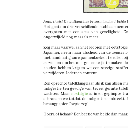
Jouw thuis! De authentieke Franse keuken! Echte 
Het gaat om drie verschillende etablissementen 
overgoten met een saus van gezelligheid. En
ongetwijfeld nog massa's meer.
Zeg maar vaarwel aan het klooien met eetstokjes
Japanner, neem maar afscheid van de
amuses b
met handmatig zure pannenkoeken te rollen bij
au-vin, en om het ons gemakkelijk te maken 
zouden hebben krijgen we een stevige stoffen
verwijderen. Iedereen content.
Een oprechte tafelklungelaar als ik kan alleen maa
indigestie ten gevolge van teveel geruite tafe
wachten. Maar
nostalgie
is in en gepimpte tra
schransen we totdat de indigestie aanbreekt. Ik 
behangpapier. Joepie zeg!
Hoera of helaas? Een beetje van beide dan maar. 