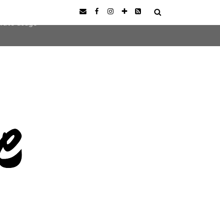
user-agent
erate usage
LEARN MORE
GOT IT