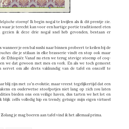
Belgische stoemp!
Ik begin nogal te kwijlen als ik dit prentje zie.
waar je terecht kan voor een hartige portie traditioneel eten
 gezien ik deze drie nogal snel heb gevonden, bestaan er
 wanneer je een bal sushi naar binnen probeert te keilen bij de
ouches
die je stilaan in elke brasserie vindt en stop ook maar
 de Ethiopiër. Vanaf nu eten we terug stevige stoemp of coq-
doen we dat gewoon met mes en vork. En als we toch gemorst
 servet om alle drets vakkundig van de tafel en onszelf te
r blij zijn met zo'n evolutie, maar vreest tegelijkertijd dat een
llakens en ouderwetse stoofpotjes niet lang op zich zou laten
dities bieden ons een veilige haven, dus tarten we het lot en
blijk zelfs volledig hip en trendy, getuige mijn eigen virtueel
Zolang je mag boeren aan tafel vind ik het allemaal prima.