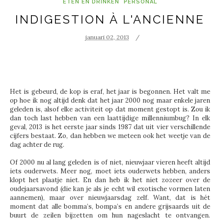
ETEN EN DRINKEN
PERSONAL
INDIGESTION À L'ANCIENNE
januari 02, 2013
Het is gebeurd, de kop is eraf, het jaar is begonnen. Het valt me
op hoe ik nog altijd denk dat het jaar 2000 nog maar enkele jaren
geleden is, alsof elke activiteit op dat moment gestopt is. Zou ik
dan toch last hebben van een laattijdige millenniumbug? In elk
geval, 2013 is het eerste jaar sinds 1987 dat uit vier verschillende
cijfers bestaat. Zo, dan hebben we meteen ook het weetje van de
dag achter de rug.
Of 2000 nu al lang geleden is of niet, nieuwjaar vieren heeft altijd
iets ouderwets. Meer nog, moet iets ouderwets hebben, anders
klopt het plaatje niet. En dan heb ik het niet zozeer over de
oudejaarsavond (die kan je als je echt wil exotische vormen laten
aannemen), maar over nieuwjaarsdag zelf. Want, dat is hét
moment dat alle bomma’s, bompa’s en andere grijsaards uit de
buurt de zeilen bijzetten om hun nageslacht te ontvangen.