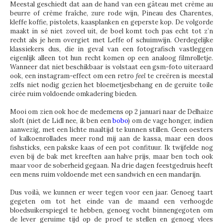
Meestal geschiedt dat aan de hand van een gâteau met crème au
beurre of crème fraîche, zure rode wijn, Pineau des Charentes,
kleffe koffie, pistolets, kaasplanken en geperste kop. De volgorde
maakt in sé niet zoveel uit, de boel komt toch pas echt tot z’n
recht als je hem overgiet met Leffe of schuimwijn. Oerdegelijke
klassiekers dus, die in geval van een fotografisch vastleggen
eigenlijk alleen tot hun recht komen op een analoog filmrolletje.
Wanneer dat niet beschikbaar is volstaat een gsm-foto uiteraard
ook, een instagram-effect om een retro
feel
te creëren is meestal
zelfs niet nodig gezien het bloemetjesbehang en de geruite toile
cirée ruim voldoende omkadering bieden.
Mooi om zien ook hoe de medemens op 2 januari naar de Delhaize
sloft (niet de Lidl nee, ik ben een
bobo
) om de vage honger, indien
aanwezig, met een lichte maaltijd te kunnen stillen. Geen oesters
of kalkoenrollades meer rond mij aan de kassa, maar een doos
fishsticks, een pakske kaas of een pot confituur. Ik twijfelde nog
even bij de bak met kreeften aan halve prijs, maar ben toch ook
maar voor de soberheid gegaan. Na drie dagen feestgedruis heeft
een mens ruim voldoende met een sandwich en een mandarijn.
Dus voilà, we kunnen er weer tegen voor een jaar. Genoeg taart
gegeten om tot het einde van de maand een verhoogde
bloedsuikerspiegel te hebben, genoeg vocht binnengegoten om
de lever geruime tijd op de proef te stellen en genoeg vlees