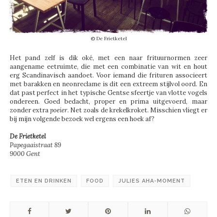
© De Frietketel
Het pand zelf is dik oké, met een naar frituurnormen zeer
aangename eetruimte, die met een combinatie van wit en hout
erg Scandinavisch aandoet. Voor iemand die frituren associeert
met barakken en neonreclame is dit een extreem stijlvol oord. En
dat past perfect in het typische Gentse sfeertje van vlotte vogels
ondereen. Goed bedacht, proper en prima uitgevoerd, maar
zonder extra
poeier
. Net zoals de krekelkroket. Misschien vliegt er
bij mijn volgende bezoek wel ergens een hoek af?
De Frietketel
Papegaaistraat 89
9000 Gent
ETEN EN DRINKEN
FOOD
JULIES AHA-MOMENT