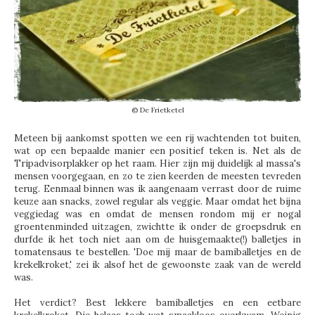
© De Frietketel
Meteen bij aankomst spotten we een rij wachtenden tot buiten,
wat op een bepaalde manier een positief teken is. Net als de
Tripadvisorplakker op het raam. Hier zijn mij duidelijk al massa's
mensen voorgegaan, en zo te zien keerden de meesten tevreden
terug. Eenmaal binnen was ik aangenaam verrast door de ruime
keuze aan snacks, zowel regular als veggie. Maar omdat het bijna
veggiedag was en omdat de mensen rondom mij er nogal
groentenminded uitzagen, zwichtte ik onder de groepsdruk en
durfde ik het toch niet aan om de huisgemaakte(!) balletjes in
tomatensaus te bestellen. 'Doe mij maar de bamiballetjes en de
krekelkroket,' zei ik alsof het de gewoonste zaak van de wereld
was.
Het verdict? Best lekkere bamiballetjes en een eetbare