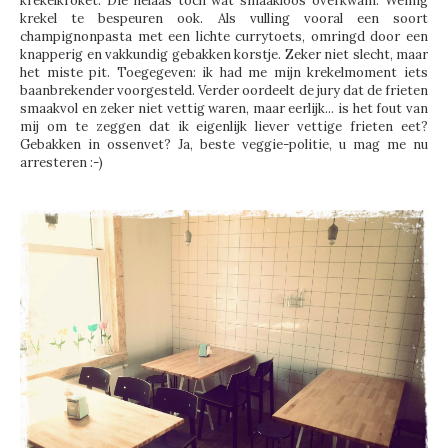
krekelkroket. Die helaas toch wat smaakloos overkwam. Weinig
krekel te bespeuren ook. Als vulling vooral een soort
champignonpasta met een lichte currytoets, omringd door een
knapperig en vakkundig gebakken korstje. Zeker niet slecht, maar
het miste pit. Toegegeven: ik had me mijn krekelmoment iets
baanbrekender voorgesteld. Verder oordeelt de jury dat de frieten
smaakvol en zeker niet vettig waren, maar eerlijk... is het fout van
mij om te zeggen dat ik eigenlijk liever vettige frieten eet?
Gebakken in ossenvet? Ja, beste veggie-politie, u mag me nu
arresteren :-)