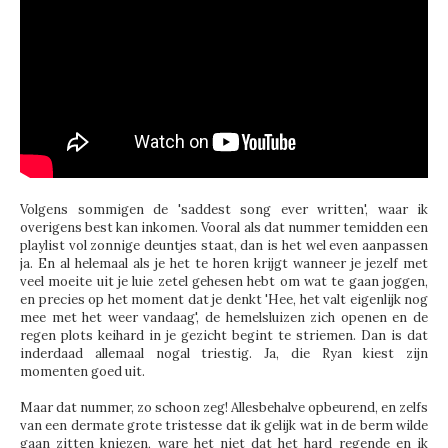
Volgens sommigen de 'saddest song ever written', waar ik
overigens best kan inkomen. Vooral als dat nummer temidden een
playlist vol zonnige deuntjes staat, dan is het wel even aanpassen
ja. En al helemaal als je het te horen krijgt wanneer je jezelf met
veel moeite uit je luie zetel gehesen hebt om wat te gaan joggen,
en precies op het moment dat je denkt 'Hee, het valt eigenlijk nog
mee met het weer vandaag', de hemelsluizen zich openen en de
regen plots keihard in je gezicht begint te striemen. Dan is dat
inderdaad allemaal nogal triestig. Ja, die Ryan kiest zijn
momenten goed uit.
Maar dat nummer, zo schoon zeg! Allesbehalve opbeurend, en zelfs
van een dermate grote tristesse dat ik gelijk wat in de berm wilde
gaan zitten kniezen, ware het niet dat het hard regende en ik