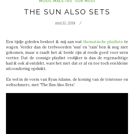
MUSIC MAESTRO
OOK MOOI
THE SUN ALSO SETS
mei 12, 2014
Een tijdje geleden besloot ik mij aan wat
thematische playlists
te
wagen. Verder dan de trefwoorden 'sun' en 'rain' ben ik nog niet
gekomen, maar u raadt het al, beide zijn al reeds goed voor uren
vertier. Dat de zonnige playlist vrolijker is dan de regenachtige
had ik ook al ontdekt, ware het niet dat er af en toe toch een kleine
uitzondering opduikt.
En wel in de vorm van Ryan Adams, de koning van de tristesse en
weltschmerz, met 'The Sun Also Sets':