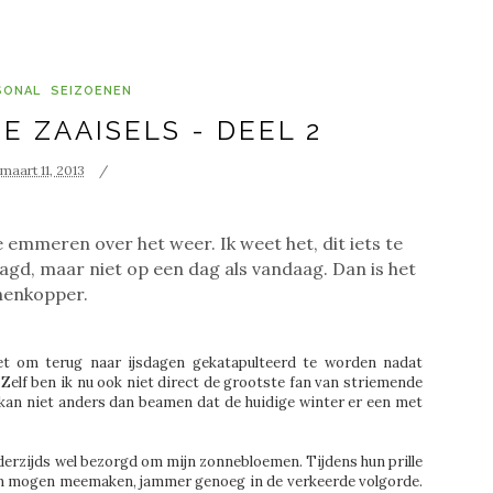
SONAL
SEIZOENEN
 ZAAISELS - DEEL 2
maart 11, 2013
e emmeren over het weer. Ik weet het, dit iets te
gd, maar niet op een dag als vandaag. Dan is het
nenkopper.
t om terug naar ijsdagen gekatapulteerd te worden nadat
Zelf ben ik nu ook niet direct de grootste fan van striemende
 kan niet anders dan beamen dat de huidige winter er een met
nderzijds wel bezorgd om mijn zonnebloemen. Tijdens hun prille
nen mogen meemaken, jammer genoeg in de verkeerde volgorde.