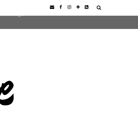
user-agent
erate usage
LEARN MORE
GOT IT