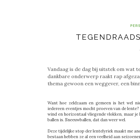
PER
TEGENDRAADSE
Vandaag is de dag bij uitstek om wat t
dankbare onderwerp raakt rap afgezaa
thema gewoon een weggever, een bin
Want hoe zeldzaam en gemeen is het wel nie
iedereen eventjes mocht proeven van de lente? 
wind en horizontaal vliegende vlokken, maar je
ballen is. Sneeuwballen, dat dan weer wel.
Deze tijdelijke stop der lentelyriek maakt me a
bestaan hebben ze al een veelheid aan seizoe